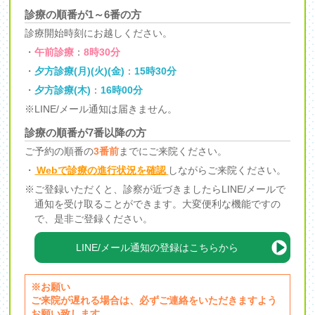
診療の順番が1～6番の方
診療開始時刻にお越しください。
・
午前診療
：
8時30分
・
夕方診療(月)(火)(金)
：
15時30分
・
夕方診療(木)
：
16時00分
※LINE/メール通知は届きません。
診療の順番が7番以降の方
ご予約の順番の
3番前
までにご来院ください。
・
Webで診療の進行状況を確認
しながらご来院ください。
※ご登録いただくと、診察が近づきましたらLINE/メールで
通知を受け取ることができます。大変便利な機能ですの
で、是非ご登録ください。
LINE/メール通知の登録はこちらから
※お願い
ご来院が遅れる場合は、必ずご連絡をいただきますよう
お願い致します。