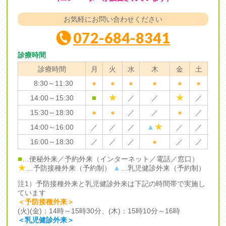
お気軽にお問い合わせください
072-684-8341
診療時間
診療時間
月
火
水
木
金
土
●
●
●
●
●
●
8:30～11:30
★
★
■
14:00～15:30
／
／
／
●
●
●
15:30～18:30
／
／
／
★
▲
14:00～16:00
／
／
／
／
／
●
16:00～18:30
／
／
／
／
／
■
…便秘外来／予約外来（インターネット／電話／窓口）
★
▲
…予防接種外来（予約制）
…乳児健診外来（予約制）
注1）予防接種外来と乳児健診外来は下記の時間帯で実施し
ています
＜予防接種外来＞
(火)(金)：14時～15時30分、
(木)：15時10分～16時
＜乳児健診外来＞