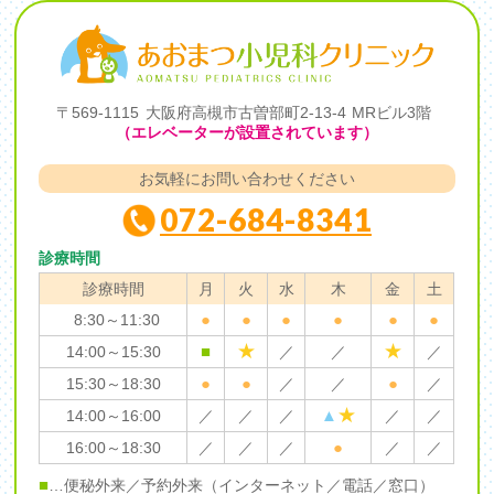
〒569-1115
大阪府高槻市古曽部町2-13-4
MRビル3階
（エレベーターが設置されています）
お気軽にお問い合わせください
072-684-8341
診療時間
診療時間
月
火
水
木
金
土
●
●
●
●
●
●
8:30～11:30
★
★
■
14:00～15:30
／
／
／
●
●
●
15:30～18:30
／
／
／
★
▲
14:00～16:00
／
／
／
／
／
●
16:00～18:30
／
／
／
／
／
■
…便秘外来／予約外来（インターネット／電話／窓口）