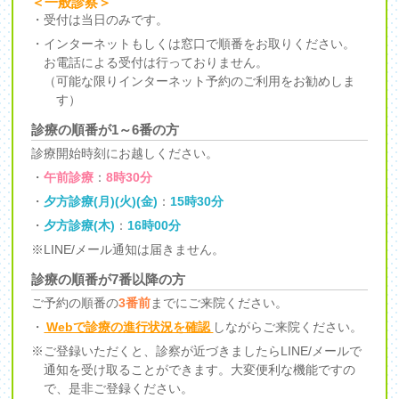
＜一般診察＞
・受付は当日のみです。
・インターネットもしくは窓口で順番をお取りください。
お電話による受付は行っておりません。
（可能な限りインターネット予約のご利用をお勧めしま
す）
診療の順番が1～6番の方
診療開始時刻にお越しください。
・
午前診療
：
8時30分
・
夕方診療(月)(火)(金)
：
15時30分
・
夕方診療(木)
：
16時00分
※LINE/メール通知は届きません。
診療の順番が7番以降の方
ご予約の順番の
3番前
までにご来院ください。
・
Webで診療の進行状況を確認
しながらご来院ください。
※ご登録いただくと、診察が近づきましたらLINE/メールで
通知を受け取ることができます。大変便利な機能ですの
で、是非ご登録ください。