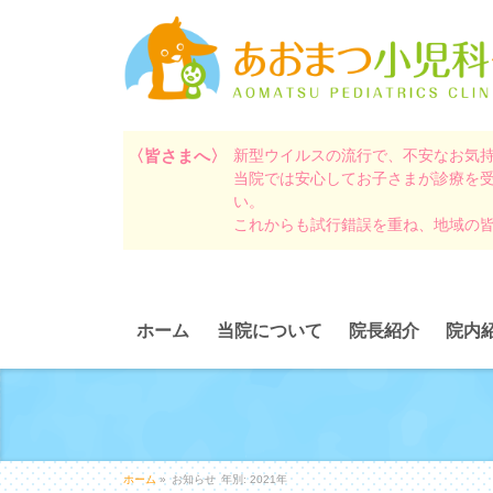
〈皆さまへ〉
新型ウイルスの流行で、不安なお気
当院では安心してお子さまが診療を
い。
これからも試行錯誤を重ね、地域の
ホーム
当院について
院長紹介
院内
ホーム
»
お知らせ
年別: 2021年