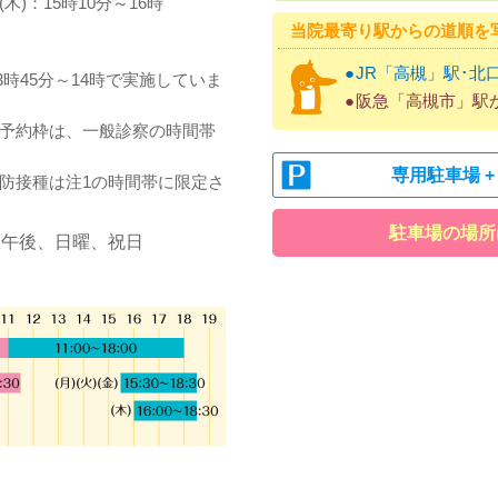
(木)：15時10分～16時
当院最寄り駅からの道順を
●
JR「高槻」駅･北口
の13時45分～14時で実施していま
●
阪急「高槻市」駅か
の予約枠は、一般診察の時間帯
専用駐車場 +
防接種は注1の時間帯に限定さ
駐車場の場所は
曜午後、日曜、祝日