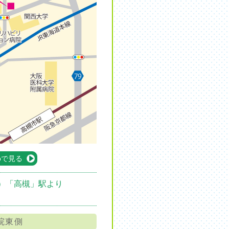
apで見る
）
「高槻」駅より
院東側