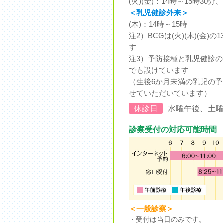
(火)(金)：14時～15時30分、
＜乳児健診外来＞
(木)：14時～15時
注2）BCGは(火)(木)(金)
す
注3）予防接種と乳児健診
でも設けています
（生後6か月未満の乳児の予
せていただいています）
休診日
水曜午後、土
診察受付の対応可能時間
＜一般診察＞
・受付は当日のみです。