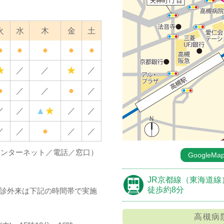
火
水
木
金
土
●
●
●
●
●
★
★
／
／
／
●
●
／
／
／
★
▲
／
／
／
／
●
／
／
／
／
インターネット／電話／窓口）
GoogleM
）
）
JR京都線（東海道線
徒歩約8分
健診外来は下記の時間帯で実施
高槻病